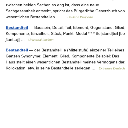
zwischen beiden Sachen so eng ist, dass eine neue
Sachgesamtheit entsteht, spricht das Bürgerliche Gesetzbuch von
wesentlichen Bestandteilen… …
Deutsch Wikipedia
Bestandteil
— Baustein; Detail; Teil; Element; Gegenstand; Glied;
Komponente; Einzelheit; Stück; Punkt; Modul * * * Be|stand|teil [bə
ʃtanttai̮l] …
Universal-Lexikon
Bestandteil
— der Bestandteil, e (Mittelstufe) einzelner Teil eines
Ganzen Synonyme: Element, Glied, Komponente Beispiel: Das
Haus stellt einen wesentlichen Bestandteil meines Vermögens dar.
Kollokation: etw. in seine Bestandteile zerlegen …
Extremes Deutsch