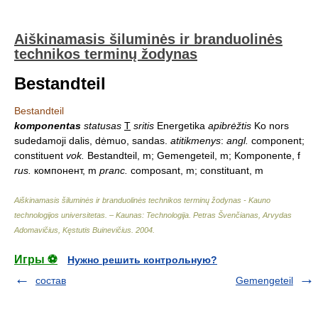
Aiškinamasis šiluminės ir branduolinės
technikos terminų žodynas
Bestandteil
Bestandteil
komponentas
statusas
T
sritis
Energetika
apibrėžtis
Ko nors
sudedamoji dalis, dėmuo, sandas.
atitikmenys
:
angl.
component;
constituent
vok.
Bestandteil, m; Gemengeteil, m; Komponente, f
rus.
компонент, m
pranc.
composant, m; constituant, m
Aiškinamasis šiluminės ir branduolinės technikos terminų žodynas - Kauno
technologijos universitetas. – Kaunas: Technologija
.
Petras Švenčianas, Arvydas
Adomavičius, Kęstutis Buinevičius
.
2004
.
Игры ⚽
Нужно решить контрольную?
состав
Gemengeteil