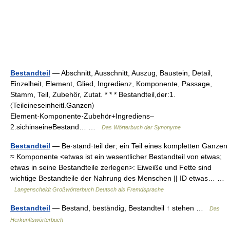
Bestandteil
— Abschnitt, Ausschnitt, Auszug, Baustein, Detail,
Einzelheit, Element, Glied, Ingredienz, Komponente, Passage,
Stamm, Teil, Zubehör, Zutat. * * * Bestandteil,der:1.
〈Teileineseinheitl.Ganzen〉
Element·Komponente·Zubehör+Ingrediens–
2.sichinseineBestand… …
Das Wörterbuch der Synonyme
Bestandteil
— Be·stạnd·teil der; ein Teil eines kompletten Ganzen
≈ Komponente <etwas ist ein wesentlicher Bestandteil von etwas;
etwas in seine Bestandteile zerlegen>: Eiweiße und Fette sind
wichtige Bestandteile der Nahrung des Menschen || ID etwas… …
Langenscheidt Großwörterbuch Deutsch als Fremdsprache
Bestandteil
— Bestand, beständig, Bestandteil ↑ stehen …
Das
Herkunftswörterbuch