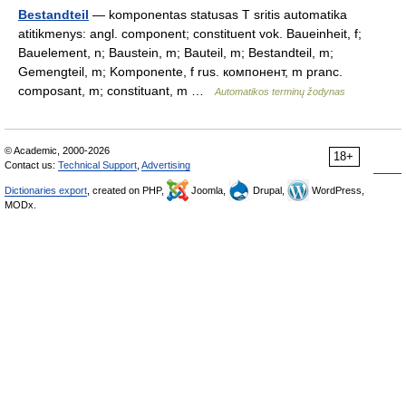
Bestandteil
— komponentas statusas T sritis automatika
atitikmenys: angl. component; constituent vok. Baueinheit, f;
Bauelement, n; Baustein, m; Bauteil, m; Bestandteil, m;
Gemengteil, m; Komponente, f rus. компонент, m pranc.
composant, m; constituant, m …
Automatikos terminų žodynas
© Academic, 2000-2026
18+
Contact us:
Technical Support
,
Advertising
Dictionaries export
, created on PHP,
Joomla,
Drupal,
WordPress,
MODx.